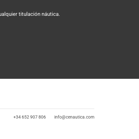
lquier titulación náutica.
+34 652 907 806
info@cenautica.com